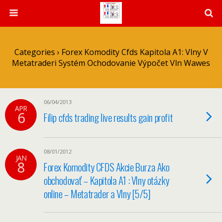
Categories ›
Forex Komodity Cfds Kapitola A1: Vlny V
Metatraderi Systém Ochodovanie Výpočet Vln Wawes
06/04/2013
APR
6
Filip cfds trading live results gain profit
08/01/2012
JAN
8
Forex Komodity CFDS Akcie Burza Ako
obchodovať – Kapitola A1 : Vlny otázky
online – Metatrader a Vlny [5/5]