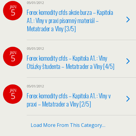
05/01/2012
JAN
5
Forex komodity cfds akcie burza – Kapitola
A1. : Vlny v praxi písomný materiál –
Metatrader a Vlny [3/5]
05/01/2012
JAN
5
Forex komodity cfds – Kapitola A1. : Vlny
Otázky študenta – Metatrader a Vlny [4/5]
05/01/2012
JAN
5
Forex komodity cfds – Kapitola A1. : Vlny v
praxi – Metatrader a Vlny [2/5]
Load More From This Category…