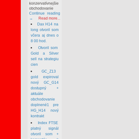
konzervatívnejšie
komodity
obchodovanie
Continue reading
→
Read more...
Dax H14 na
long otvoril som
včera aj dnes o
8 00 hod.
Otvoril som
Gold a Silver
sell na strategiu
cien
GC_Z13
gold expiroval
nový GC_G14
dostupný +
aktuále
obchodovanie
doplnené1 pre
HG_H14 nový
kontrakt
Index FTSE
platný signál
otvoril som +