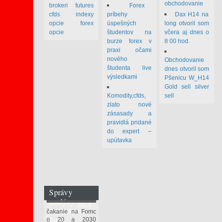
obchodovanie
brokeri futures
Forex
cfds indexy
príbehy
Dax H14 na
opcie forex
úspešných
long otvoril som
opcie
študentov na
včera aj dnes o
burze forex v
8 00 hod.
praxi očami
nového
Obchodovanie
študenta live
dnes otvoril som
výsledkami
Pšenicu W_H14
Gold sell silver
Komodity,cfds,
sell
zlato nové
zásasady a
pravidlá pridané
do expert –
upútavka
Správy
december 18
analýzy
2013
komentáre
čakanie na Fomc
forex
o 20 a 2030