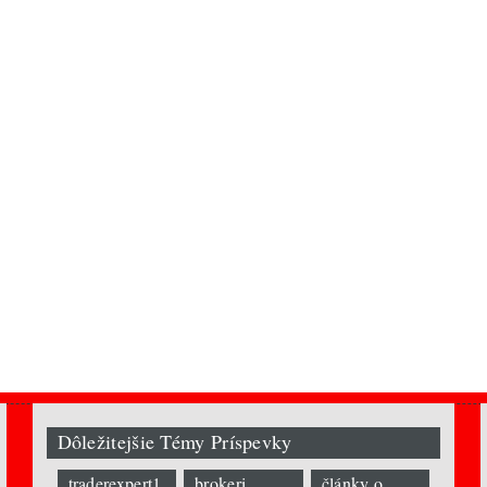
Dôležitejšie Témy Príspevky
traderexpert1
brokeri
články o