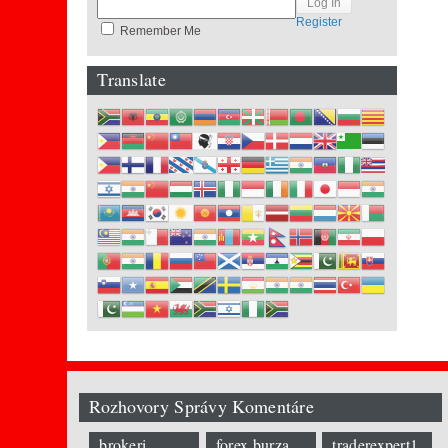
Register
Remember Me
Translate
Rozhovory Správy Komentáre
brokeri
forex burza
traderexpert1