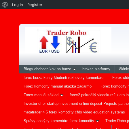
Log in
Register
Blogy obchodníkov na burze
brokeri platformy
článk
forex burza kurzy študenti rozhovory komentáre
Forex cfd
Forex komodity manual ukážka zadarmo
Forex komodity 
Forex manuál základ
forex2 pokročilý videokurz2 zlato
Investor offer startup investment online deposit Projects partne
metatrader 4 5 forex komodity cfds video education systems
Správy analýzy komentáre forex komodity
Trader Robo p