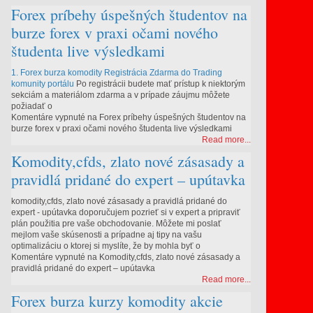
Forex príbehy úspešných študentov na
burze forex v praxi očami nového
študenta live výsledkami
1. Forex burza komodity Registrácia Zdarma do Trading
komunity portálu
Po registrácii budete mať prístup k niektorým
sekciám a materiálom zdarma a v prípade záujmu môžete
požiadať o
Komentáre vypnuté
na Forex príbehy úspešných študentov na
burze forex v praxi očami nového študenta live výsledkami
Read more...
Komodity,cfds, zlato nové zásasady a
pravidlá pridané do expert – upútavka
komodity,cfds, zlato nové zásasady a pravidlá pridané do
expert - upútavka doporučujem pozrieť si v expert a pripraviť
ť
plán použitia pre vaše obchodovanie. Môžete mi poslať
mejlom vaše skúsenosti a prípadne aj tipy na vašu
optimalizáciu o ktorej si myslíte, že by mohla byť o
Komentáre vypnuté
na Komodity,cfds, zlato nové zásasady a
pravidlá pridané do expert – upútavka
Read more...
Forex burza kurzy komodity akcie