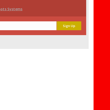
bots Systems
Sign Up