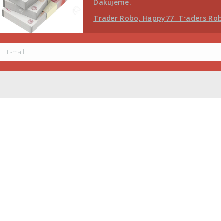
Dakujeme.
Trader Robo, Happy77 Traders Ro
E-mail