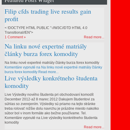
Featured Posts Widget
Filip cfds trading live results gain
profit
< !DOCTYPE HTML PUBLIC "-//W3C//DTD HTML 4.0
Transitional//EN">
1 Comment »
Read more...
Na linku nové expertné matriály
články burza forex komodity
t/clanok/541034-
Na linku nové expertné matriály články burza forex komodity
Komentáre vypnuté
na Na linku nové expertné matriály články
burza forex komodity
Read more...
Live výsledky konkrétneho študenta
komodity
Live Výsledky nového študenta pri obchodovaní komodít
December 2012-až 8 marec 2012 Dakujem študentovi za
súhlas so zverejením. Výsledky sú priamo na tejto stránke
treba rolovať nižšie dolu navrchu je prázdne miesto nakolko
súbor bol v inom formáte ako bežne používame. Tel.
Komentáre vypnuté
na Live výsledky konkrétneho študenta
komodity
Read more...