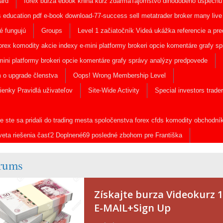
ard
forex burza ebook kniha kurz zdarmaTajomstvo dlhodobého úspechu 
s education pdf e-book download-77-success sell metatrader broker many liv
é fungujú
Groups
Level 1 začiatočník Videá ukážka referencie a pre
forex komodity akcie indexy e-mini platformy brokeri opcie komentáre grafy 
ini platformy brokeri opcie komentáre grafy správy analýzy predpovede
 o upgrade členstva
Oops! Wrong Membership Level
enky Pravidlá uživateľov
Site-Wide Activity
Special investors trade
e ste sa pridali do trading mesta spoločenstva forex cfds komodity obchodník
veta riešenia časť2 Doplnené69 posledné zbohom pre Františka
rums
Získajte burza Videokurz 
E-MAIL+Sign Up