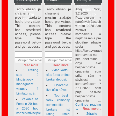
marec 2 2014
apríl 6 2013
február 3 2020
forex
platformy
politike
Komentáre k
ekonomike
Tento obsah je
Tento obsah je
Ahoj Svet,
aktuálnym
všetkom čo
chránený
chránený
3.2.2020
prosím zadajte
prosím zadajte
Pozdravujem v
obchodom
ovplyvnuje
heslo pre vstup.
heslo pre vstup.
náročných časoch
finančné trhy
This content
This content
v roku 2020 Ako
has restricted
has restricted
zastaviť
access, please
access, please
koronavírus a
type the
type the
nájsť riešenia pre
password below
password below
globálne zdravie
and get access.
and get access.
sveta ?
https://spravy.pravda.sk/sve
koronavirus-ma-
prvu-obet-mimo-
ciny/ Aké
Read more...
Read more...
bezpečnostné
1. Trailing
Vklad kartou
opatrenia som
stop 2.
cfds forex online
prijal sám v
Množstvový
broker deposit
súvislosti s
koronavírusom ?
managment
Otvorenie
27.1.2020 som
vstupov 3.
live účtu návod
prijal pasívne
Limitátor strát
Top best
bezpečnostné
čakanie na
forex komodity
opatrenia …
Fomc o 20 hod.
Continue reading
commodities
a 2030 hod.
→
Read more...
brokers list
konzervatívnejšie
Zdravie
rating rated