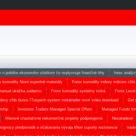
y o politike ekonomike všetkom čo ovplyvnuje finančné trhy
forex analýz
s komodity Nové expertné materiály
Forex komodity indexy indicies cfds
manual ukážka zadarmo
Forex komodity systémy riziká
Forex Level
 indexy cfds burza 77uspech system metatrader nové video download
Get 
rship
Investors Traders Managed Special Offers
Managed Funds for
Mierové charitatívne nekomerčné projekty podporujeme
Nezaradené
rognozy predpovede a očakávania vývoja trhov suporty rezistencie
trad