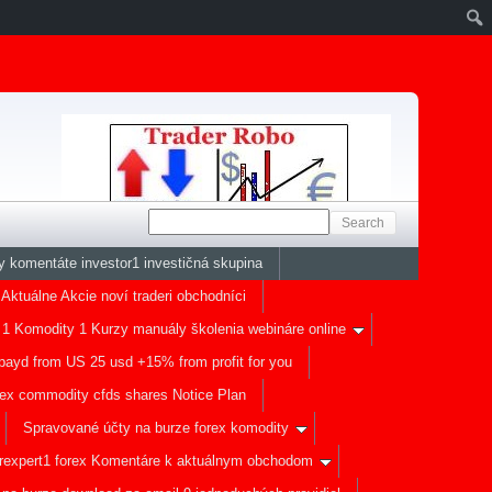
y komentáte investor1 investičná skupina
 Aktuálne Akcie noví traderi obchodníci
 1 Komodity 1 Kurzy manuály školenia webináre online
payd from US 25 usd +15% from profit for you
ex commodity cfds shares Notice Plan
Spravované účty na burze forex komodity
erexpert1 forex Komentáre k aktuálnym obchodom