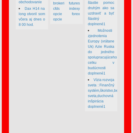
obchodovanie
štastie pomoc
brokeri futures
druhým ako sa
Dax H14 na
cfds indexy
uzdraviť a byť
long otvoril som
opcie forex
štastný
včera aj dnes o
opcie
doplnené1
8 00 hod.
Možnosti
zjednotenia
Europy (vrátane
Uk) Azie Ruska
do jedného
spolupracujúceho
celku v
budúcnosti
doplnené1
Vízia rozvoja
sveta : Finančný
systém,školstvo,bezpečnos
sveta,duchovná
inšpirácia
doplnené1