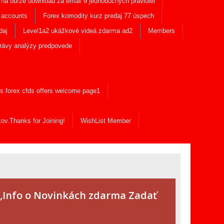
na burze download za email 9 jednoduchých pravidiel
e accounts
Forex komodity kurz predaj 77 úspech
daj
Level1a2 ukážkové videá zdarma ad2
Members
správy analýzy predpovede
rs forex cfds offers welcome page1
ov.Thanks for Joining!
WishList Member
1,Info o Novinkách zdarma Zadať