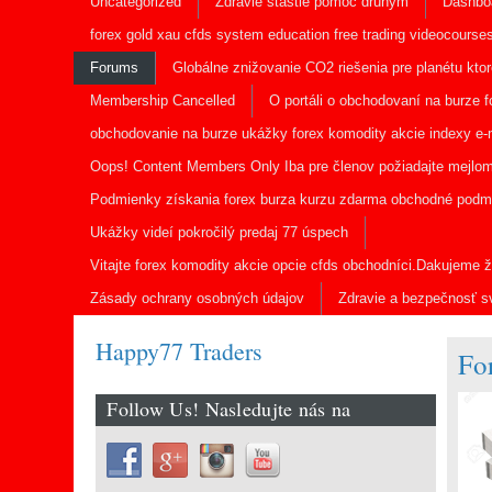
Uncategorized
Zdravie štastie pomoc druhým
Dashbo
forex gold xau cfds system education free trading videocourse
Forums
Globálne znižovanie CO2 riešenia pre planétu ktor
Membership Cancelled
O portáli o obchodovaní na burze 
obchodovanie na burze ukážky forex komodity akcie indexy e-m
Oops! Content Members Only Iba pre členov požiadajte mejlom
Podmienky získania forex burza kurzu zdarma obchodné podmi
Ukážky videí pokročilý predaj 77 úspech
Vitajte forex komodity akcie opcie cfds obchodníci.Dakujeme ž
Zásady ochrany osobných údajov
Zdravie a bezpečnosť s
Happy77 Traders
Fo
Follow Us! Nasledujte nás na