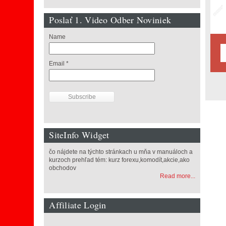
Poslať 1. Video Odber Noviniek
Name
Email *
SiteInfo Widget
čo nájdete na týchto stránkach u mňa v manuáloch a
kurzoch prehľad tém: kurz forexu,komodít,akcie,ako
obchodov
Read more...
Affiliate Login