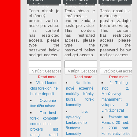
apríl 6 2013
apríl 6 2013
marec 2 2014
platformy
kurzy študenti
forex
rozhovory
Komentáre k
Tento obsah je
Tento obsah je
Tento obsah je
komentáre
aktuálnym
chránený
chránený
chránený
prosím zadajte
prosím zadajte
prosím zadajte
obchodom
heslo pre vstup.
heslo pre vstup.
heslo pre vstup.
This content
This content
This content
has restricted
has restricted
has restricted
access, please
access, please
access, please
type the
type the
type the
password below
password below
password below
and get access.
and get access.
and get access.
Read more...
Read more...
Read more...
Vklad kartou
Na linku
1. Trailing
cfds forex online
nové expertné
stop 2.
broker deposit
matriály články
Množstvový
burza forex
managment
Otvorenie
komodity
vstupov 3.
live účtu návod
Limitátor strát
Live
Top best
výsledky
čakanie na
forex komodity
konkrétneho
Fomc o 20 hod.
commodities
študenta
a 2030 hod.
brokers list
komodity
konzervatívnejšie
rating rated