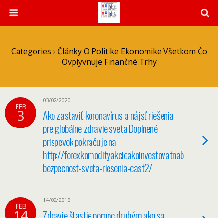
Categories ›
Články O Politike Ekonomike Všetkom Čo
Ovplyvnuje Finančné Trhy
03/02/2020
FEB
3
Ako zastaviť koronavírus a nájsť riešenia
pre globálne zdravie sveta Doplnené
prispevok pokračuje na
http://forexkomodityakcieakoinvestovatnaburze.chea
bezpecnost-sveta-riesenia-cast2/
14/02/2018
FEB
14
Zdravie štastie pomoc druhým ako sa