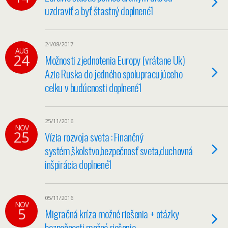
uzdraviť a byť štastný doplnené1
24/08/2017
AUG
24
Možnosti zjednotenia Europy (vrátane Uk)
Azie Ruska do jedného spolupracujúceho
celku v budúcnosti doplnené1
25/11/2016
NOV
25
Vízia rozvoja sveta : Finančný
systém,školstvo,bezpečnosť sveta,duchovná
inšpirácia doplnené1
05/11/2016
NOV
5
Migračná kríza možné riešenia + otázky
bezpečnosti možné riešenia