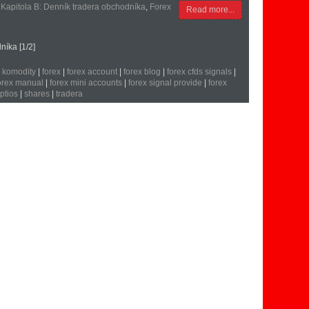
 Kapitola B: Denník tradera obchodníka
,
Forex
Read more...
níka [1/2]
i komodity
|
forex
|
forex account
|
forex blog
|
forex cfds signals
|
orex manual
|
forex mini accounts
|
forex signal provide
|
forex
ptios
|
shares
|
tradera