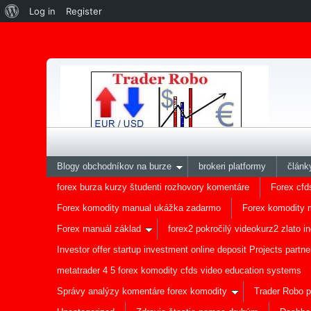
Log in
Register
Blogy obchodníkov na burze
brokeri platformy
článk
forex burza kurzy študenti rozhovory komentáre
Forex cfd
Forex komodity manual ukážka zadarmo
Forex komodity 
Forex manuál základ
forex2 pokročilý videokurz2 zlato
Investor offer startup investment online deposit Projects partne
metatrader 4 5 forex komodity cfds video education systems
Správy analýzy komentáre forex komodity
Trader Robo p