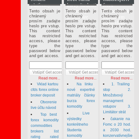
apríl 6 2013
apríl 6 2013
marec 2 2014
platformy
kurzy študenti
forex
rozhovory
Komentáre k
Tento obsah je
Tento obsah je
Tento obsah je
komentáre
aktuálnym
chránený
chránený
chránený
prosím zadajte
prosím zadajte
prosím zadajte
obchodom
heslo pre vstup.
heslo pre vstup.
heslo pre vstup.
This content
This content
This content
has restricted
has restricted
has restricted
access, please
access, please
access, please
type the
type the
type the
password below
password below
password below
and get access.
and get access.
and get access.
Read more...
Read more...
Read more...
Vklad kartou
Na linku
1. Trailing
cfds forex online
nové expertné
stop 2.
broker deposit
matriály články
Množstvový
burza forex
managment
Otvorenie
komodity
vstupov 3.
live účtu návod
Limitátor strát
Live
Top best
výsledky
čakanie na
forex komodity
konkrétneho
Fomc o 20 hod.
commodities
študenta
a 2030 hod.
brokers list
komodity
konzervatívnejšie
rating rated