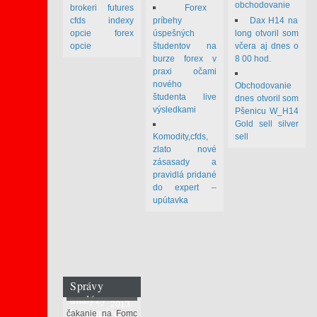
obchodovanie
brokeri futures
Forex
cfds indexy
príbehy
Dax H14 na
opcie forex
úspešných
long otvoril som
opcie
študentov na
včera aj dnes o
burze forex v
8 00 hod.
praxi očami
nového
Obchodovanie
študenta live
dnes otvoril som
výsledkami
Pšenicu W_H14
Gold sell silver
Komodity,cfds,
sell
zlato nové
zásasady a
pravidlá pridané
do expert –
upútavka
Správy
december 18
analýzy
2013
komentáre
čakanie na Fomc