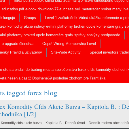
ard
forex burza ebook kniha kurz zdarmaTajomstvo dlhodobého úspechu 
s education pdf e-book download-77-success sell metatrader broker many liv
é fungujú
Groups
Level 1 začiatočník Videá ukážka referencie a pre
forex komodity akcie indexy e-mini platformy brokeri opcie komentáre grafy 
ini platformy brokeri opcie komentáre grafy správy analýzy predpovede
 o upgrade členstva
Oops! Wrong Membership Level
enky Pravidlá uživateľov
Site-Wide Activity
Special investors trade
e ste sa pridali do trading mesta spoločenstva forex cfds komodity obchodník
veta riešenia časť2 Doplnené69 posledné zbohom pre Františka
ts tagged
forex blog
ex Komodity Cfds Akcie Burza – Kapitola B. : D
hodníka [1/2]
 Komodity cfds akcie burza – Kapitola B. : Denník úvod – Denník tradera obchodník