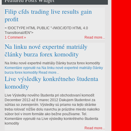
Featured Posts Widget
Filip cfds trading live results gain
profit
< !DOCTYPE HTML PUBLIC "-//W3C//DTD HTML 4.0
Transitional//EN">
1 Comment »
Read more...
Na linku nové expertné matriály
články burza forex komodity
t/clanok/541034-
Na linku nové expertné matriály články burza forex komodity
Komentáre vypnuté
na Na linku nové expertné matriály články
burza forex komodity
Read more...
Live výsledky konkrétneho študenta
komodity
Live Výsledky nového študenta pri obchodovaní komodít
December 2012-až 8 marec 2012 Dakujem študentovi za
súhlas so zverejením. Výsledky sú priamo na tejto stránke
treba rolovať nižšie dolu navrchu je prázdne miesto nakolko
súbor bol v inom formáte ako bežne používame. Tel.
Komentáre vypnuté
na Live výsledky konkrétneho študenta
komodity
Read more...