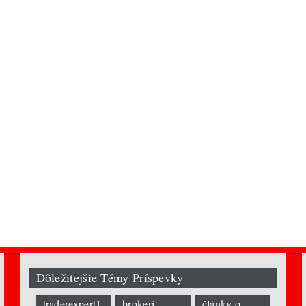
Dôležitejšie Témy Príspevky
traderexpert1
brokeri
články o