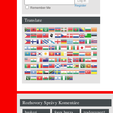
Register
Remember Me
Translate
Rozhovory Správy Komentáre
brokeri
forex burza
traderexpert1