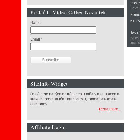
Poste
Level
Poslať 1. Video Odber Noviniek
Kome
na Fo
Name
Tags
forex
Email *
signa
SiteInfo Widget
čo nájdete na týchto stránkach u mňa v manuáloch a
kurzoch prehľad tém: kurz forexu,komodít,akcie,ako
obchodov
Read more...
Affiliate Login