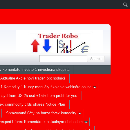
y komentáte investor1 investičná skupina
 Aktuálne Akcie noví traderi obchodníci
 1 Komodity 1 Kurzy manuály školenia webináre online
payd from US 25 usd +15% from profit for you
ex commodity cfds shares Notice Plan
Spravované účty na burze forex komodity
erexpert1 forex Komentáre k aktuálnym obchodom