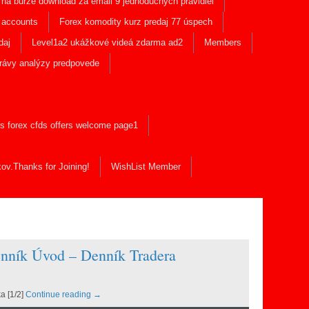
na burze download za email 9 jednoduchých pravidiel
e accounts
Forex komodity kurz predaj 77 úspech
daj
Level1a2 ukážkové videá zdarma ad2
Members
správy analýzy predpovede
rs forex cfds offers welcome page1
ov.Thanks for Joining!
WishList Member
enník Úvod – Denník Tradera
a [1/2]
Continue reading
→