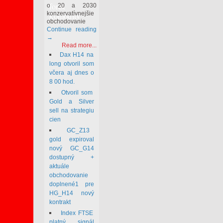
forex
o 20 a 2030
konzervatívnejšie
komodity
obchodovanie
Continue reading
→
Read more...
Dax H14 na
long otvoril som
včera aj dnes o
8 00 hod.
Otvoril som
Gold a Silver
sell na strategiu
cien
GC_Z13
gold expiroval
nový GC_G14
dostupný +
aktuále
obchodovanie
doplnené1 pre
HG_H14 nový
kontrakt
Index FTSE
platný signál