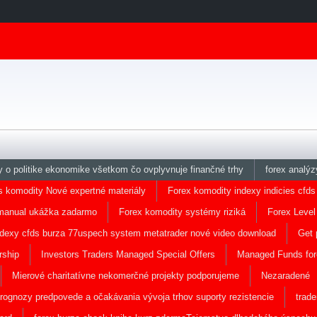
y o politike ekonomike všetkom čo ovplyvnuje finančné trhy
forex analýz
s komodity Nové expertné materiály
Forex komodity indexy indicies cfds
manual ukážka zadarmo
Forex komodity systémy riziká
Forex Level
 indexy cfds burza 77uspech system metatrader nové video download
Get 
rship
Investors Traders Managed Special Offers
Managed Funds for
Mierové charitatívne nekomerčné projekty podporujeme
Nezaradené
rognozy predpovede a očakávania vývoja trhov suporty rezistencie
trad