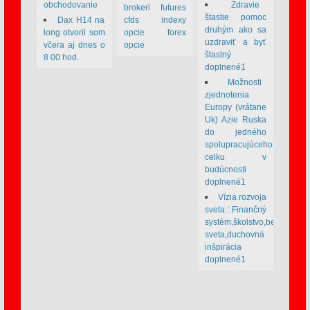
obchodovanie
Zdravie
brokeri futures
štastie pomoc
Dax H14 na
cfds indexy
druhým ako sa
long otvoril som
opcie forex
uzdraviť a byť
včera aj dnes o
opcie
štastný
8 00 hod.
doplnené1
Možnosti
zjednotenia
Europy (vrátane
Uk) Azie Ruska
do jedného
spolupracujúceho
celku v
budúcnosti
doplnené1
Vízia rozvoja
sveta : Finančný
systém,školstvo,bezpečnos
sveta,duchovná
inšpirácia
doplnené1