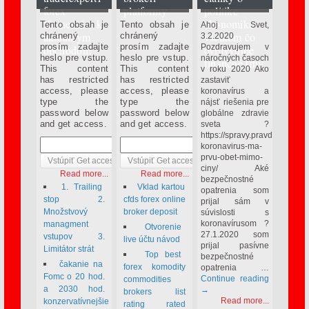
marec 2 2014
apríl 6 2013
február 3 2020
forex
platformy
politike
Komentáre k
ekonomike
Tento obsah je
Tento obsah je
Ahoj Svet,
aktuálnym
všetkom čo
chránený
chránený
3.2.2020
prosím zadajte
prosím zadajte
Pozdravujem v
obchodom
ovplyvnuje
heslo pre vstup.
heslo pre vstup.
náročných časoch
finančné trhy
This content
This content
v roku 2020 Ako
has restricted
has restricted
zastaviť
access, please
access, please
koronavírus a
type the
type the
nájsť riešenia pre
password below
password below
globálne zdravie
and get access.
and get access.
sveta ?
https://spravy.pravda.sk/sve
koronavirus-ma-
prvu-obet-mimo-
ciny/ Aké
Read more...
Read more...
bezpečnostné
1. Trailing
Vklad kartou
opatrenia som
stop 2.
cfds forex online
prijal sám v
Množstvový
broker deposit
súvislosti s
koronavírusom ?
managment
Otvorenie
27.1.2020 som
vstupov 3.
live účtu návod
prijal pasívne
Limitátor strát
Top best
bezpečnostné
čakanie na
forex komodity
opatrenia …
Fomc o 20 hod.
Continue reading
commodities
a 2030 hod.
→
brokers list
Read more...
konzervatívnejšie
rating rated