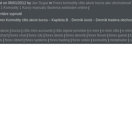
d on 06/01/2012 by
Jan Sugar
in
Forex komodity cfds akcie burza ako obchodovať
 1 Komodity 1 Kurzy manuály školenia webináre online
|
ntáre vypnuté
rex Komodity cfds akcie burza – Kapitola B. : Denník úvod – Denník tradera obchod
:
akcie
|
burza
|
cfds mini accounts
|
cfds signal provider
|
e-mini
|
e-mini cfds
|
e-min
 chart
|
forex chat
|
forex city
|
forex demo
|
forex denník
|
forex forum
|
forex game
|
f
ls
|
forex street
|
forex systems
|
forex trading
|
forex video
|
komodity
|
metatrader
|
o