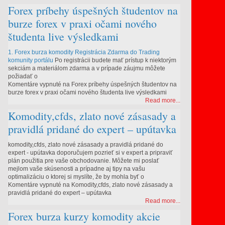
Forex príbehy úspešných študentov na
burze forex v praxi očami nového
študenta live výsledkami
1. Forex burza komodity Registrácia Zdarma do Trading
komunity portálu
Po registrácii budete mať prístup k niektorým
sekciám a materiálom zdarma a v prípade záujmu môžete
požiadať o
Komentáre vypnuté
na Forex príbehy úspešných študentov na
burze forex v praxi očami nového študenta live výsledkami
Read more...
Komodity,cfds, zlato nové zásasady a
pravidlá pridané do expert – upútavka
komodity,cfds, zlato nové zásasady a pravidlá pridané do
expert - upútavka doporučujem pozrieť si v expert a pripraviť
plán použitia pre vaše obchodovanie. Môžete mi poslať
ť
mejlom vaše skúsenosti a prípadne aj tipy na vašu
optimalizáciu o ktorej si myslíte, že by mohla byť o
Komentáre vypnuté
na Komodity,cfds, zlato nové zásasady a
pravidlá pridané do expert – upútavka
Read more...
Forex burza kurzy komodity akcie