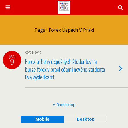
Tags › Forex Úspech V Praxi
09/01/2012
JAN
9
Forex príbehy úspešných študentov na
burze forex v praxi očami nového študenta
live výsledkami
Back to top
Mobile
Desktop