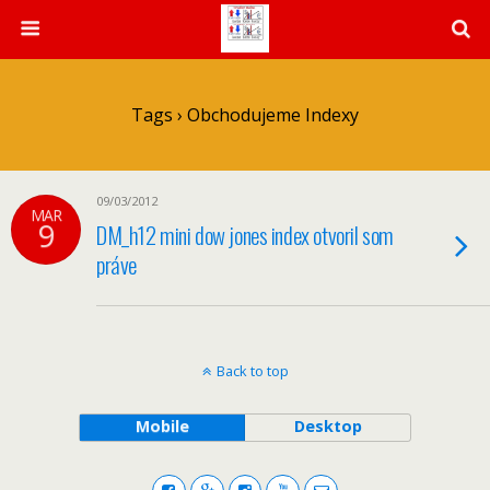
Tags › Obchodujeme Indexy
09/03/2012
MAR
9
DM_h12 mini dow jones index otvoril som
práve
Back to top
Mobile
Desktop